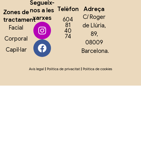
Segueix-
Telèfon
Adreça
nos a les
Zones de
C/ Roger
xarxes
tractament
604
81
de Llúria,
Facial
40
89,
74
Corporal
08009
Capil·lar
Barcelona.
Avís legal
|
Política de privacitat
|
Política de cookies