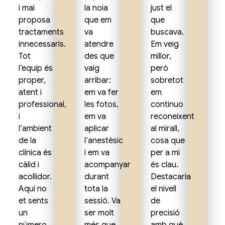
i mai
la noia
just el
proposa
que em
que
tractaments
va
buscava.
innecessaris.
atendre
Em veig
Tot
des que
millor,
l’equip és
vaig
però
proper,
arribar:
sobretot
atent i
em va fer
em
professional,
les fotos,
continuo
i
em va
reconeixent
l’ambient
aplicar
al mirall,
de la
l’anestèsic
cosa que
clínica és
i em va
per a mi
càlid i
acompanyar
és clau.
acollidor.
durant
Destacaria
Aquí no
tota la
el nivell
et sents
sessió. Va
de
un
ser molt
precisió