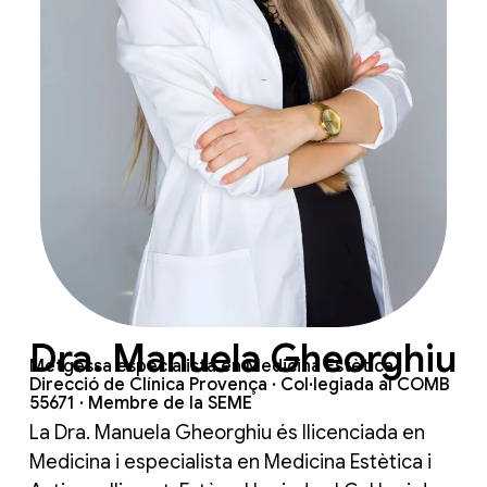
Dra. Manuela Gheorghiu
Metgessa especialista en Medicina Estètica ·
Direcció de Clínica Provença · Col·legiada al COMB
55671 · Membre de la SEME
La Dra. Manuela Gheorghiu és llicenciada en
Medicina i especialista en Medicina Estètica i