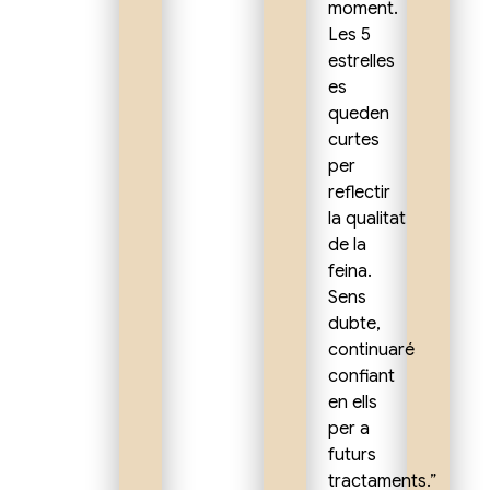
moment.
Les 5
estrelles
es
queden
curtes
per
reflectir
la qualitat
de la
feina.
Sens
dubte,
continuaré
confiant
en ells
per a
futurs
tractaments.”