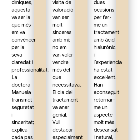
clíniques,
visita de
dues
aquesta
valoració
ocasions
va ser la
van ser
per fer-
que més
molt
me un
em va
sinceres
tractament
convèncer
amb mi;
amb àcid
per la
no em
hialurònic
seva
van voler
i
claredat i
vendre
l’experiència
professionalitat.
més del
ha estat
La
que
excel·lent.
doctora
necessitava.
Han
Manuela
El dia del
aconseguit
transmet
tractament
retornar-
seguretat
va anar
me un
i
genial.
aspecte
sinceritat;
Vull
molt més
explica
destacar
descansat
cada pas
especialment
i natural,