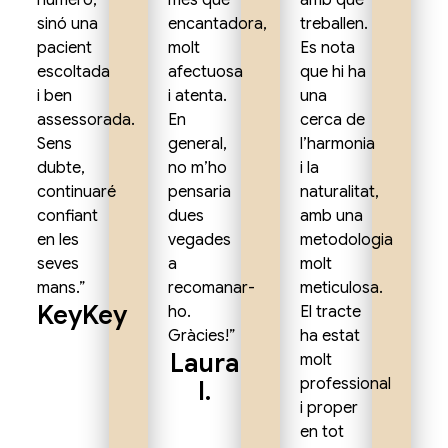
número,
més que
amb què
sinó una
encantadora,
treballen.
pacient
molt
Es nota
escoltada
afectuosa
que hi ha
i ben
i atenta.
una
assessorada.
En
cerca de
Sens
general,
l’harmonia
dubte,
no m’ho
i la
continuaré
pensaria
naturalitat,
confiant
dues
amb una
en les
vegades
metodologia
seves
a
molt
mans.”
recomanar-
meticulosa.
KeyKey
ho.
El tracte
Gràcies!”
ha estat
Laura
molt
professional
I.
i proper
en tot