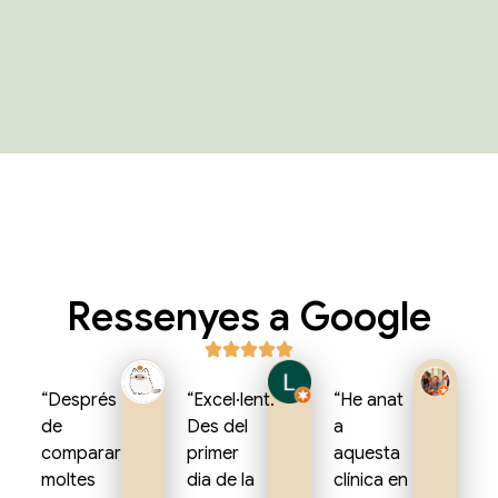
Ressenyes a Google
“Després
“Excel·lent.
“He anat
de
Des del
a
comparar
primer
aquesta
moltes
dia de la
clínica en