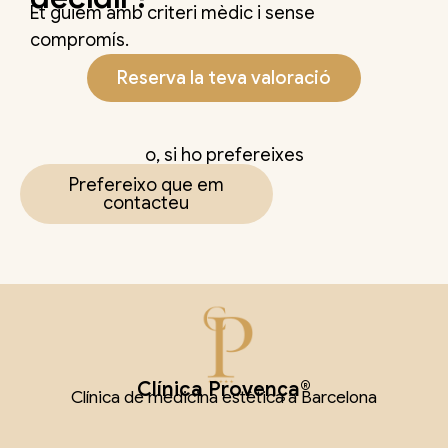
Et guiem amb criteri mèdic i sense
compromís.
Reserva la teva valoració
o, si ho prefereixes
Prefereixo que em
contacteu
Clínica Provença®
Clínica de medicina estètica a Barcelona