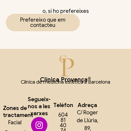
o, si ho prefereixes
Prefereixo que em
contacteu
Clínica Provença®
Clínica de medicina estètica a Barcelona
Segueix-
Telèfon
Adreça
nos a les
Zones de
C/ Roger
xarxes
tractament
604
81
de Llúria,
Facial
40
89,
74