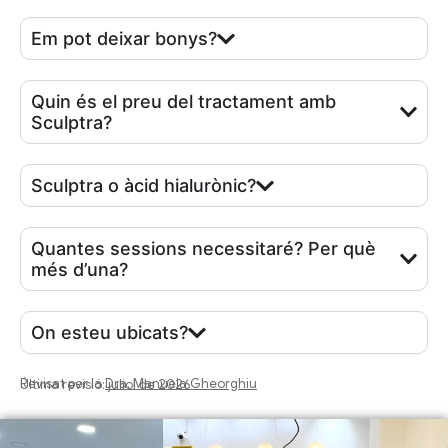
Em pot deixar bonys?
Quin és el preu del tractament amb
Sculptra?
Sculptra o àcid hialurònic?
Quantes sessions necessitaré? Per què
més d’una?
On esteu ubicats?
Revisat per la
Dra. Manuela Gheorghiu
Última revisió: juliol de 2026