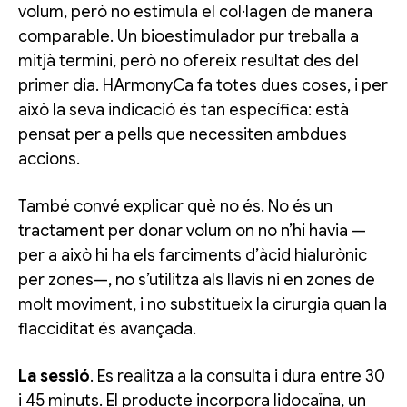
volum, però no estimula el col·lagen de manera
comparable. Un bioestimulador pur treballa a
mitjà termini, però no ofereix resultat des del
primer dia. HArmonyCa fa totes dues coses, i per
això la seva indicació és tan específica: està
pensat per a pells que necessiten ambdues
accions.
També convé explicar què no és. No és un
tractament per donar volum on no n’hi havia —
per a això hi ha els farciments d’àcid hialurònic
per zones—, no s’utilitza als llavis ni en zones de
molt moviment, i no substitueix la cirurgia quan la
flacciditat és avançada.
La sessió
. Es realitza a la consulta i dura entre 30
i 45 minuts. El producte incorpora lidocaïna, un