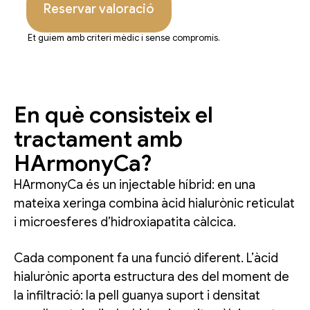
Reservar valoració
Et guiem amb criteri mèdic i sense compromís.
En què consisteix el
tractament amb
HArmonyCa?
HArmonyCa és un injectable híbrid: en una
mateixa xeringa combina àcid hialurònic reticulat
i microesferes d’hidroxiapatita càlcica.
Cada component fa una funció diferent. L’àcid
hialurònic aporta estructura des del moment de
la infiltració: la pell guanya suport i densitat