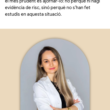
el més prudent és ajornar-lo: no perquè hi hagi
evidència de risc, sinó perquè no s’han fet
estudis en aquesta situació.