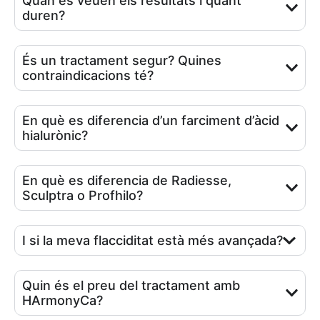
Quan es veuen els resultats i quant
duren?
És un tractament segur? Quines
contraindicacions té?
En què es diferencia d’un farciment d’àcid
hialurònic?
En què es diferencia de Radiesse,
Sculptra o Profhilo?
I si la meva flacciditat està més avançada?
Quin és el preu del tractament amb
HArmonyCa?