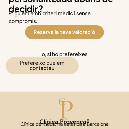
decidir?
Et guiem amb criteri mèdic i sense
compromís.
Reserva la teva valoració
o, si ho prefereixes
Prefereixo que em
contacteu
Clínica Provença®
Clínica de medicina estètica a Barcelona