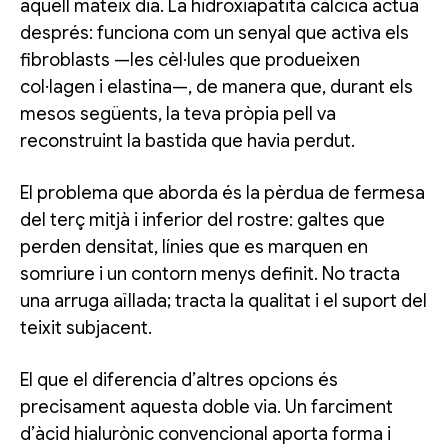
aquell mateix dia. La hidroxiapatita càlcica actua
després: funciona com un senyal que activa els
fibroblasts —les cèl·lules que produeixen
col·lagen i elastina—, de manera que, durant els
mesos següents, la teva pròpia pell va
reconstruint la bastida que havia perdut.
El problema que aborda és la pèrdua de fermesa
del terç mitjà i inferior del rostre: galtes que
perden densitat, línies que es marquen en
somriure i un contorn menys definit. No tracta
una arruga aïllada; tracta la qualitat i el suport del
teixit subjacent.
El que el diferencia d’altres opcions és
precisament aquesta doble via. Un farciment
d’àcid hialurònic convencional aporta forma i