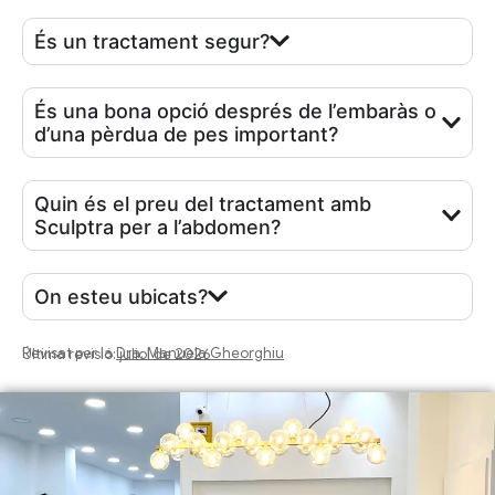
És un tractament segur?
És una bona opció després de l’embaràs o
d’una pèrdua de pes important?
Quin és el preu del tractament amb
Sculptra per a l’abdomen?
On esteu ubicats?
Revisat per la
Dra. Manuela Gheorghiu
Última revisió: juliol de 2026