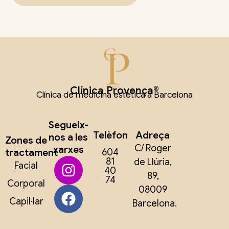
Clínica Provença®
Clínica de medicina estètica a Barcelona
Segueix-
Telèfon
Adreça
nos a les
Zones de
C/ Roger
xarxes
tractament
604
81
de Llúria,
Facial
40
89,
74
Corporal
08009
Capil·lar
Barcelona.