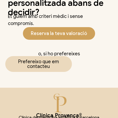
personalitzada abans de
decidir?
Et guiem amb criteri mèdic i sense
compromís.
Reserva la teva valoració
o, si ho prefereixes
Prefereixo que em
contacteu
Clínica Provença®
Clínica de medicina estètica a Barcelona