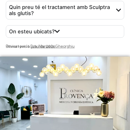
Quin preu té el tractament amb Sculptra
als glutis?
On esteu ubicats?
Revisat per la
Dra. Manuela Gheorghiu
Última revisió: juliol de 2026