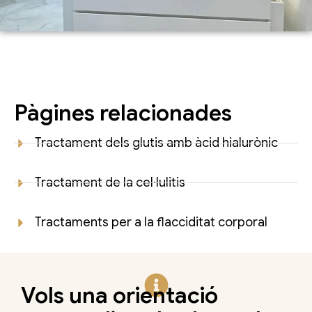
Pàgines relacionades
Tractament dels glutis amb àcid hialurònic
Tractament de la cel·lulitis
Tractaments per a la flacciditat corporal
Vols una orientació