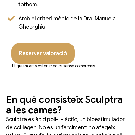
tothom.
Amb el criteri mèdic de la Dra. Manuela
Gheorghiu.
Reservar valoració
Et guiem amb criteri mèdic i sense compromís.
En què consisteix Sculptra
a les cames?
Sculptra és àcid poli-L-làctic, un bioestimulador
de col·lagen. No és un farciment: no afegeix