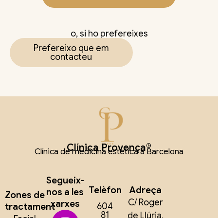
o, si ho prefereixes
Prefereixo que em
contacteu
Clínica Provença®
Clínica de medicina estètica a Barcelona
Segueix-
Telèfon
Adreça
nos a les
Zones de
C/ Roger
xarxes
tractament
604
81
de Llúria,