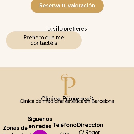
Reserva tu valoración
o, si lo prefieres
Prefiero que me
contactéis
Clínica Provença®
Clínica de medicina estética en Barcelona
Síguenos
Teléfono
Dirección
en redes
Zonas de
C/ Roger