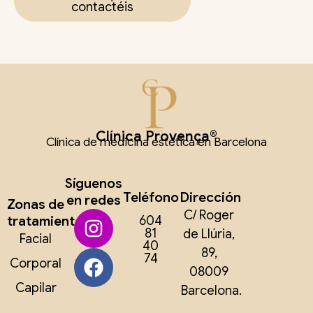
contactéis
Clínica Provença®
Clínica de medicina estética en Barcelona
Síguenos
Teléfono
Dirección
en redes
Zonas de
C/ Roger
tratamiento
604
81
de Llúria,
Facial
40
89,
74
Corporal
08009
Capilar
Barcelona.