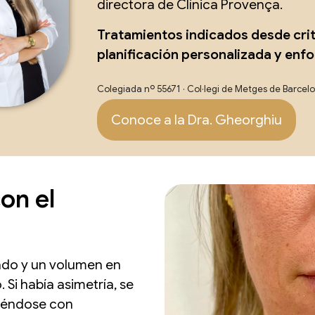
directora de Clínica Provença.
Tratamientos indicados desde cri
planificación personalizada y enf
Colegiada nº 55671 · Col·legi de Metges de Barcel
Conoce a la Dra. Gheorghiu
on el
tado y un volumen en
 Si había asimetría, se
viéndose con