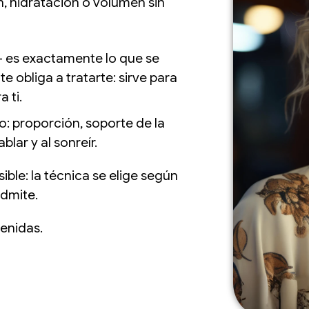
n, hidratación o volumen sin
— es exactamente lo que se
te obliga a tratarte: sirve para
 ti.
o: proporción, soporte de la
lar y al sonreír.
sible: la técnica se elige según
admite.
enidas.