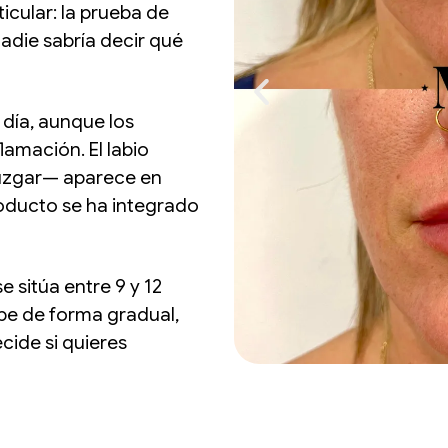
ticular: la prueba de
nadie sabría decir qué
 día, aunque los
lamación. El labio
juzgar— aparece en
oducto se ha integrado
se sitúa entre 9 y 12
rbe de forma gradual,
cide si quieres