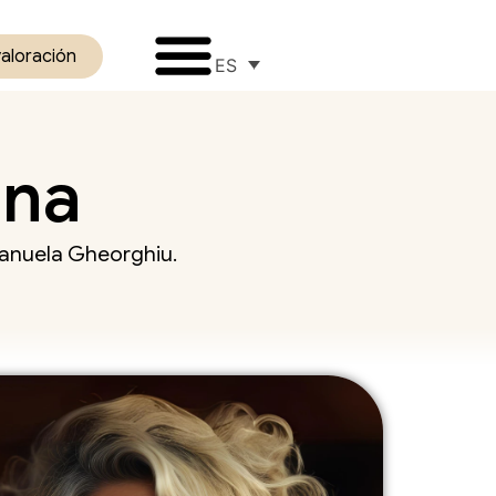
valoración
ES
ona
 Manuela Gheorghiu.