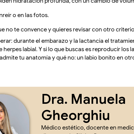
piden hidratación profunda, con un cambio de volu
eír o en las fotos.
ue no te convence y quieres revisar con otro criterio
ar: durante el embarazo y la lactancia el tratamien
 herpes labial. Y si lo que buscas es reproducir los l
admite tu anatomía y qué no: un labio bonito en otro
Dra. Manuela
Gheorghiu
Médico estético, docente en medici