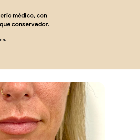
terio médico, con
oque conservador.
ona.