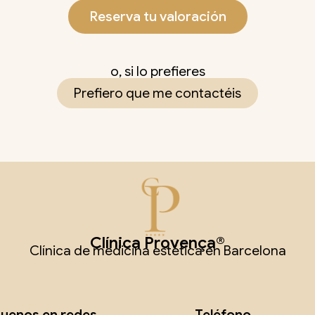
Reserva tu valoración
o, si lo prefieres
Prefiero que me contactéis
Clínica Provença®
Clínica de medicina estética en Barcelona
guenos en redes
Teléfono