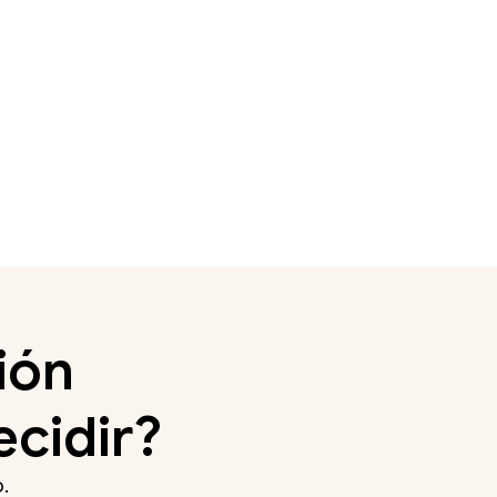
ión
ecidir?
.