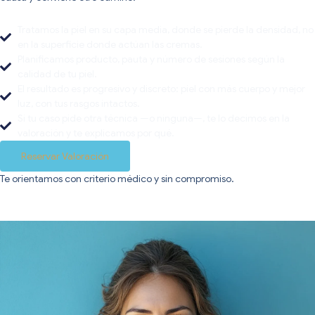
Tratamos la piel en su capa media, donde se pierde la densidad, no
en la superficie donde actúan las cremas.
Planificamos producto, pauta y número de sesiones según la
calidad de tu piel.
El resultado es progresivo y discreto: piel con más cuerpo y mejor
luz, con tus rasgos intactos.
Si tu caso pide otra técnica —o ninguna—, te lo decimos en la
valoración y te explicamos por qué.
Reservar Valoración
Te orientamos con criterio médico y sin compromiso.