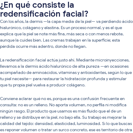
¿En qué consiste la
redensificación facial?
Con los años, la dermis —la capa media de la piel— va perdiendo ácido
hialurónico, colágeno y elastina. Es un proceso normal, y es el que
explica que la piel se note más fina, más seca o con menos rebote,
aunque la cuides bien. Las cremas trabajan en la superficie; esta
pérdida ocurre más adentro, donde no llegan.
La redensificación facial actúa justo ahí. Mediante microinyecciones,
llevamos a la dermis ácido hialurónico de alta pureza —en ocasiones
acompañado de aminoácidos, vitaminas y antioxidantes, según lo que
tu piel necesite— para restaurar la hidratación profunda y estimular
que tu propia piel vuelva a producir colágeno.
Conviene aclarar qué no es, porque es una confusión frecuente en
consulta: no es un relleno. No aporta volumen, no perfila ni modifica
ningún rasgo. El producto que usamos es más fluido que el de un
relleno y se distribuye en la piel, no bajo ella. Su trabajo es mejorar la
calidad del tejido: densidad, elasticidad, luminosidad. Si lo que buscas
es reponer volumen o tratar un surco concreto, ese es territorio de otra