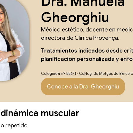
Dra. Manuela
Gheorghiu
Médico estético, docente en medici
directora de Clínica Provença.
Tratamientos indicados desde cri
planificación personalizada y enf
Colegiada nº 55671 · Col·legi de Metges de Barcel
Conoce a la Dra. Gheorghiu
 dinámica muscular
to repetido.