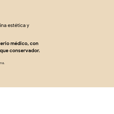
na estética y
terio médico, con
oque conservador.
ona.