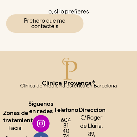
o, si lo prefieres
Prefiero que me
contactéis
Clínica Provença®
Clínica de medicina estética en Barcelona
Síguenos
Teléfono
Dirección
en redes
Zonas de
C/ Roger
tratamiento
604
81
de Llúria,
Facial
40
89,
74