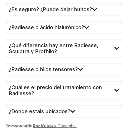
¿Es seguro? ¿Puede dejar bultos?
¿Radiesse o ácido hialurónico?
¿Qué diferencia hay entre Radiesse,
Sculptra y Profhilo?
¿Radiesse o hilos tensores?
¿Cuál es el precio del tratamiento con
Radiesse?
¿Dónde estáis ubicados?
Revisado por la
Dra. Manuela Gheorghiu
Última revisión: julio de 2026