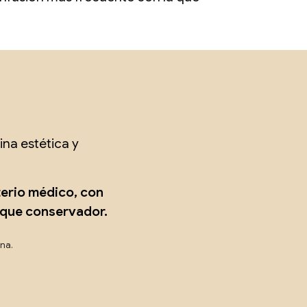
na estética y
terio médico, con
oque conservador.
ona.