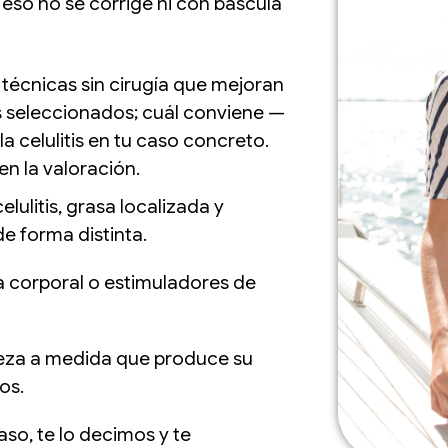
y eso no se corrige ni con báscula
 técnicas sin cirugía que mejoran
sos seleccionados; cuál conviene —
a celulitis en tu caso concreto.
n la valoración.
lulitis, grasa localizada y
de forma distinta.
a corporal o estimuladores de
rmeza a medida que produce su
os.
aso, te lo decimos y te