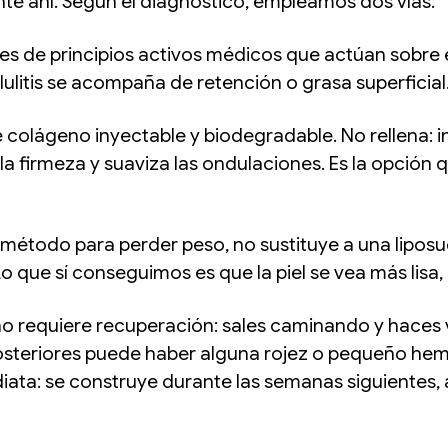
te ahí. Según el diagnóstico, empleamos dos vías:
es de principios activos médicos que actúan sobre el
lulitis se acompaña de retención o grasa superficial
e colágeno inyectable y biodegradable. No rellena: i
la firmeza y suaviza las ondulaciones. Es la opción
método para perder peso, no sustituye a una liposucc
o que sí conseguimos es que la piel se vea más lisa
 no requiere recuperación: sales caminando y haces 
posteriores puede haber alguna rojez o pequeño he
iata: se construye durante las semanas siguientes, 