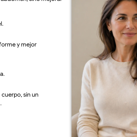
l.
forme y mejor
a.
 cuerpo, sin un
.