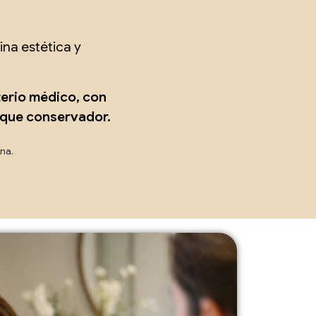
na estética y
terio médico, con
oque conservador.
ona.