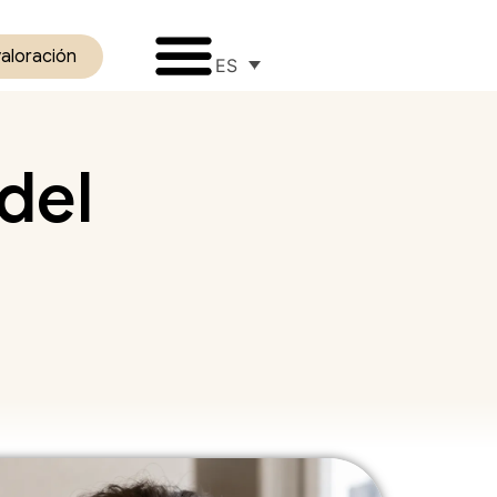
valoración
ES
del