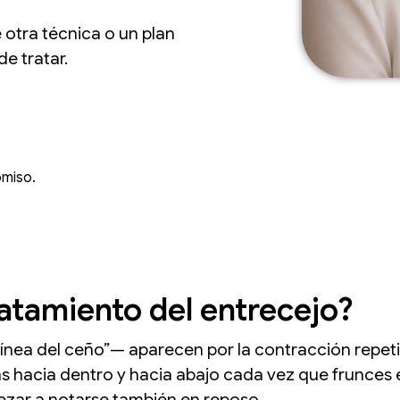
 otra técnica o un plan
e tratar.
omiso.
ratamiento del entrecejo?
“línea del ceño”— aparecen por la contracción rep
s hacia dentro y hacia abajo cada vez que frunces el 
ezar a notarse también en reposo.