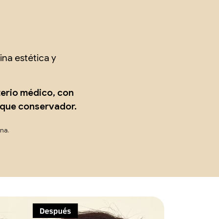
na estética y
terio médico, con
oque conservador.
ona.