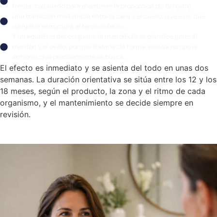
frente, calculado para mantener la proporción de tu rostro.
Una transición más limpia entre la cara y el cuello, que es lo que
devuelve estructura al tercio inferior.
Y un equilibrio del conjunto: la mandíbula se planifica junto al
mentón y el óvalo, porque tratarla de forma aislada rompe la
armonía que precisamente se busca.
El efecto es inmediato y se asienta del todo en unas dos
semanas. La duración orientativa se sitúa entre los 12 y los
18 meses, según el producto, la zona y el ritmo de cada
organismo, y el mantenimiento se decide siempre en
revisión.