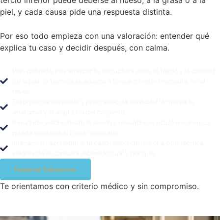
piel, y cada causa pide una respuesta distinta.
Por eso todo empieza con una valoración: entender qué
explica tu caso y decidir después, con calma.
Plan definido tras analizar tu estructura ósea, el tejido y la calidad
de la piel: la técnica se adapta a lo que tu rostro necesita, no al
revés.
Enfoque conservador y progresivo: la cantidad la marca tu
anatomía y el equilibrio del conjunto.
Resultado visible desde la sesión y revisable: el ácido hialurónico
puede ajustarse si fuera necesario.
Indicación razonada: si tu caso responde mejor a otra técnica,
saldrás de la consulta sabiendo cuál y por qué.
Reservar Valoración
Te orientamos con criterio médico y sin compromiso.