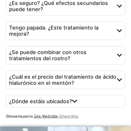
¿Es seguro? ¿Qué efectos secundarios
puede tener?
Tengo papada. ¿Este tratamiento la
mejora?
¿Se puede combinar con otros
tratamientos del rostro?
¿Cuál es el precio del tratamiento de ácido
hialurónico en el mentón?
¿Dónde estáis ubicados?
Revisado por la
Dra. Manuela Gheorghiu
Última revisión: julio de 2026