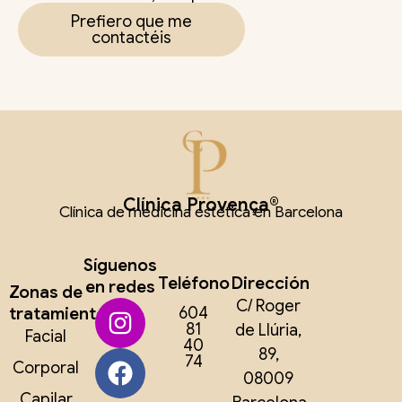
Prefiero que me
contactéis
Clínica Provença®
Clínica de medicina estética en Barcelona
Síguenos
Teléfono
Dirección
en redes
Zonas de
C/ Roger
tratamiento
604
81
de Llúria,
Facial
40
89,
74
Corporal
08009
Capilar