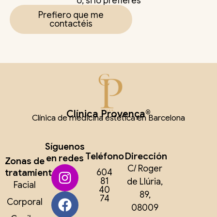
o, si lo prefieres
Prefiero que me
contactéis
Clínica Provença®
Clínica de medicina estética en Barcelona
Síguenos
Teléfono
Dirección
en redes
Zonas de
C/ Roger
tratamiento
604
81
de Llúria,
Facial
40
89,
74
Corporal
08009